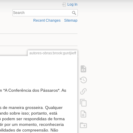
Log In
Recent Changes
Sitemap
autores-obras:brook:gurdjieff
m *A Conferência dos Pássaros*. As
as de maneira grosseira. Qualquer
ndo sobre isso; portanto, está
só podem ser respondidas de forma
etir por um momento, reconheceria
ibilidades de compreensão. Não