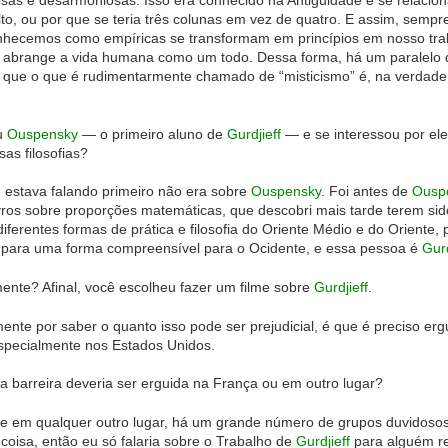
sas e desarmoniosas. Isso era conhecido na Antiguidade e se relacion
alto, ou por que se teria três colunas em vez de quatro. E assim, sempr
onhecemos como empíricas se transformam em princípios em nosso trab
o e abrange a vida humana como um todo. Dessa forma, há um paralelo
e que o que é rudimentarmente chamado de “misticismo” é, na verdade
eu
Ouspensky
— o primeiro aluno de
Gurdjieff
— e se interessou por el
as filosofias?
 estava falando primeiro não era sobre
Ouspensky
. Foi antes de
Ousp
ivros sobre proporções matemáticas, que descobri mais tarde terem si
iferentes formas de prática e filosofia do Oriente Médio e do Oriente
ga para uma forma compreensível para o Ocidente, e essa pessoa é
Gurd
ente? Afinal, você escolheu fazer um filme sobre
Gurdjieff
.
nte por saber o quanto isso pode ser prejudicial, é que é preciso erg
Especialmente nos Estados Unidos.
 barreira deveria ser erguida na França ou em outro lugar?
e em qualquer outro lugar, há um grande número de grupos duvidosos 
coisa, então eu só falaria sobre o Trabalho de
Gurdjieff
para alguém re