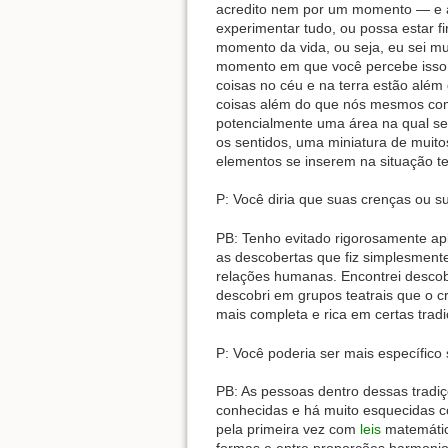
acredito nem por um momento — e 
experimentar tudo, ou possa estar 
momento da vida, ou seja, eu sei m
momento em que você percebe isso 
coisas no céu e na terra estão alé
coisas além do que nós mesmos com
potencialmente uma área na qual se
os sentidos, uma miniatura de muit
elementos se inserem na situação tea
P: Você diria que suas crenças ou s
PB: Tenho evitado rigorosamente apl
as descobertas que fiz simplesmente
relações humanas. Encontrei descob
descobri em grupos teatrais que o c
mais completa e rica em certas tradi
P: Você poderia ser mais específico
PB: As pessoas dentro dessas trad
conhecidas e há muito esquecidas c
pela primeira vez com
leis
matemátic