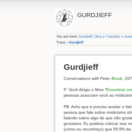
GURDJIEFF
You are here:
Gurdjieff, Obra e Trabalho
»
Auto
Trace:
Gurdjieff
•
Gurdjieff
Conversations with Peter
Brook
, 19
P: Você dirigiu o filme *
Encontros c
pessoas associam você ao misticismo
PB: Acho que é preciso aceitar o fa
pessoa que fale sobre misticismo ob
falando sobre algo de que não gost
grosseira. Eu poderia colocar isso 
(como eu reconheço) que 99,9% da e