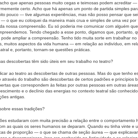
acho que apenas pessoas muito cegas e teimosas podem acreditar —
firmemente certo. Acho que há apenas um ponto de partida simples pa
uito pouco — tive algumas experiências, mas não posso pensar que sei
— o que eu coloquei da maneira mais crua e simples de uma vez por
m da nossa compreensão. Eu só poderia me comunicar com alguém que,
preendemos. Tendo chegado a esse ponto, digamos que, portanto, qu
 pode ampliar a compreensão. Tenho tido muita sorte em trabalhar no
os, muitos aspectos da vida humana — em relação ao indivíduo, em re
tral e, portanto, tornam-se questões práticas.
uas descobertas têm sido úteis em seu trabalho no teatro?
icar ao teatro as descobertas de outras pessoas. Mas do que tenho es
 através do trabalho são descobertas de certos padrões e princípios
ertas que correspondem às feitas por outras pessoas em outras áreas.
rescimento e o declínio das energias no contexto teatral são conheci
ções antigas.
 sobre essas tradições?
ições estudaram com muita precisão a relação entre o comportamento
om as quais os seres humanos se deparam. Quando eu tinha vinte e u
as de proporção — o que se chama de seção áurea — que explicavam 