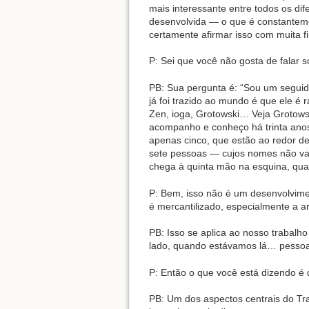
mais interessante entre todos os di
desenvolvida — o que é constantem
certamente afirmar isso com muita f
P: Sei que você não gosta de falar 
PB: Sua pergunta é: “Sou um segui
já foi trazido ao mundo é que ele 
Zen, ioga, Grotowski… Veja Grotowsk
acompanho e conheço há trinta anos.
apenas cinco, que estão ao redor de
sete pessoas — cujos nomes não v
chega à quinta mão na esquina, qua
P: Bem, isso não é um desenvolvime
é mercantilizado, especialmente a ar
PB: Isso se aplica ao nosso trabal
lado, quando estávamos lá… pessoa
P: Então o que você está dizendo é
PB: Um dos aspectos centrais do T