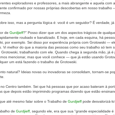
ferentes exploradores e professores, a mais abrangente e aquela com a
ente confirmado por nossas próprias descobertas em nosso trabalho
irmeza.
sobre isso, mas a pergunta lógica é: você é um seguidor? É verdade, j
dor de
Gurdjieff
?” Posso dizer que um dos aspectos trágicos de qualque
é rapidamente roubado e banalizado. E hoje, em cada esquina, há pes
i, por exemplo. Sei disso por experiência própria com Grotowski — e
 Vi melhor do que a maioria das pessoas como seu trabalho só tem se
 Grotowski, trabalhando com ele. Quando chega à segunda mão, já é pr
amos mencionar, mas que você conhece — que já estão usando Grot
lquer um está fazendo o trabalho de Grotowski.
nto natural? Ideias novas ou inovadoras se consolidam, tornam-se p
te.
ho no Centro também. Sei que há pessoas que por acaso bateram à por
s que depois estão imprimindo programas dizendo que estão ensinand
 que até mesmo falar sobre o Trabalho de
Gurdjieff
pode desvalorizá-lo
rabalho de
Gurdjieff
, segundo ele, era que sua “grande especialidade é