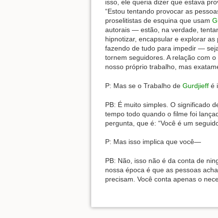
isso, ele queria dizer que estava p
“Estou tentando provocar as pessoas 
proselitistas de esquina que usam
Gu
autorais — estão, na verdade, tent
hipnotizar, encapsular e explorar a
fazendo de tudo para impedir — sej
tornem seguidores. A relação com o 
nosso próprio trabalho, mas exatam
P: Mas se o Trabalho de
Gurdjieff
é 
PB: É muito simples. O significado 
tempo todo quando o filme foi lança
pergunta, que é: “Você é um seguid
P: Mas isso implica que você—
PB: Não, isso não é da conta de ni
nossa época é que as pessoas acham
precisam. Você conta apenas o nece