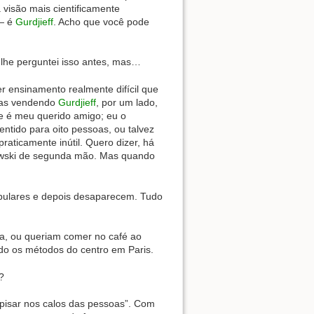
 visão mais cientificamente
 — é
Gurdjieff
. Acho que você pode
á lhe perguntei isso antes, mas…
r ensinamento realmente difícil que
soas vendendo
Gurdjieff
, por um lado,
le é meu querido amigo; eu o
ntido para oito pessoas, ou talvez
aticamente inútil. Quero dizer, há
owski de segunda mão. Mas quando
opulares e depois desaparecem. Tudo
ta, ou queriam comer no café ao
o os métodos do centro em Paris.
?
 pisar nos calos das pessoas”. Com