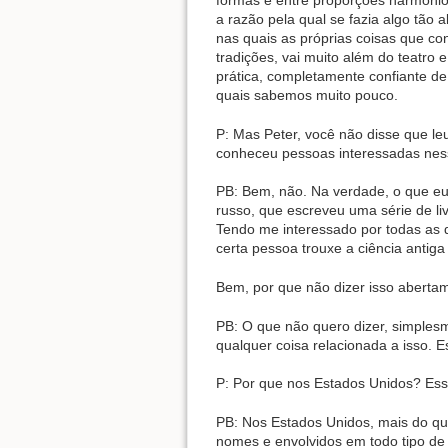
formas e entre proporções harmonio
a razão pela qual se fazia algo tão 
nas quais as próprias coisas que c
tradições, vai muito além do teatr
prática, completamente confiante d
quais sabemos muito pouco.
P: Mas Peter, você não disse que l
conheceu pessoas interessadas ness
PB: Bem, não. Na verdade, o que eu
russo, que escreveu uma série de l
Tendo me interessado por todas as d
certa pessoa trouxe a ciência anti
Bem, por que não dizer isso abertam
PB: O que não quero dizer, simplesme
qualquer coisa relacionada a isso. 
P: Por que nos Estados Unidos? Essa
PB: Nos Estados Unidos, mais do qu
nomes e envolvidos em todo tipo de 