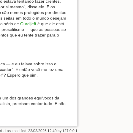
o estava tentando fazer crentes.
or si mesmo”, disse ele. E os
são nomes protegidos por direitos
 as seitas em todo o mundo desejam
po sério de
Gurdjieff
é que ele está
e proselitismo — que as pessoas se
ntos que eu tente trazer para o
oca — e eu falava sobre isso o
uscador”. E então você me fez uma
or”? Espero que sim.
ue um dos grandes equívocos da
ista, precisam contar tudo. E não
xt
· Last modified:
23/03/2026 12:49
by
127.0.0.1