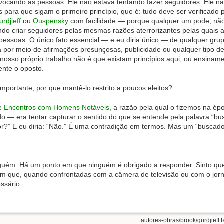
rovocando as pessoas. Ele não estava tentando fazer seguidores. Ele nã
para que sigam o primeiro princípio, que é: tudo deve ser verificado p
rdjieff
ou
Ouspensky
com facilidade — porque qualquer um pode; não 
ando criar seguidores pelas mesmas razões aterrorizantes pelas quais
s pessoas. O único fato essencial — e eu diria único — de qualquer gru
a por meio de afirmações presunçosas, publicidade ou qualquer tipo d
nosso próprio trabalho não é que existam princípios aqui, ou ensiname
ente o oposto.
importante, por que mantê-lo restrito a poucos eleitos?
de
Encontros com Homens Notáveis
, a razão pela qual o fizemos na ép
do — era tentar capturar o sentido do que se entende pela palavra “b
or?” E eu diria: “Não.” É uma contradição em termos. Mas um “buscad
nguém. Há um ponto em que ninguém é obrigado a responder. Sinto q
 que, quando confrontadas com a câmera de televisão ou com o jornal
ssário.
autores-obras/brook/gurdjieff.t