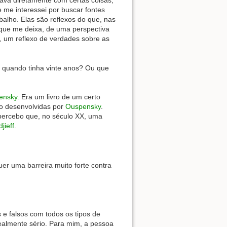
ava diretamente com certas coisas,
e me interessei por buscar fontes
alho. Elas são reflexos do que, nas
 que me deixa, de uma perspectiva
, um reflexo de verdades sobre as
e quando tinha vinte anos? Ou que
ensky
. Era um livro de um certo
do desenvolvidas por
Ouspensky
.
, percebo que, no século XX, uma
jieff
.
uer uma barreira muito forte contra
e falsos com todos os tipos de
almente sério. Para mim, a pessoa