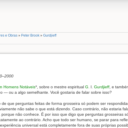
res e Obras
»
Peter Brook
»
Gurdjieff
70–2000
om Homens Notáveis
*, sobre o mestre espiritual
G
. I.
Gurdjieff
, e també
 — ou a algo semelhante. Você gostaria de falar sobre isso?
to de que perguntas feitas de forma grosseira só podem ser respondid
viamente não sabe o que está dizendo. Caso contrário, não estaria fala
a porque não conhece. É por isso que digo que perguntas grosseiras 
exatamente ao contrário. Acho que todo ser humano, se parar para refl
xperiência universal está completamente fora de suas próprias poss