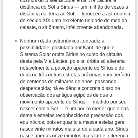
cosmos do Sistema Solar e da Via Láctea; a
distância do Sol a Sírius — um milhão de vezes a
distância da Terra ao Sol — forneceu à astronomia
do século XIX uma excelente unidade de medida
celeste, o siriômetro, infelizmente abandonada.
Nenhum dado astronômico contradiz a
possibilidade, postulada por Kant, de que o
Sistema Solar orbite Sírius no curso do circuito
desta pela Via Láctea, pois tal órbita só alteraria
notavelmente a posição aparente de Sírius e de
duas ou três outras estrelas próximas num período
de centenas de milhares de anos, passando
despercebida; há evidência concreta disso na
observação dos antigos egípcios de que o
movimento aparente de Sírius — medido por seu
nascer com o Sol — é um pouco menor que o das
demais estrelas reconhecido na precessão dos
equinócios, pois enquanto a massa estelar geral
nasce vinte minutos mais tarde a cada ano, Sírius
nasce apenas onze minutos mais tarde, diferença