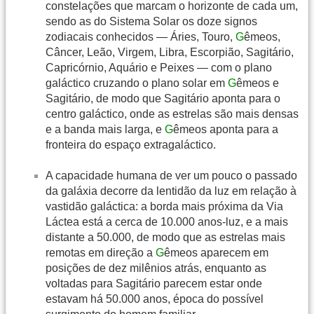
constelações que marcam o horizonte de cada um,
sendo as do Sistema Solar os doze signos
zodiacais conhecidos — Áries, Touro,
G
êmeos,
Câncer, Leão, Virgem, Libra, Escorpião, Sagitário,
Capricórnio, Aquário e Peixes — com o plano
galáctico cruzando o plano solar em
G
êmeos e
Sagitário, de modo que Sagitário aponta para o
centro galáctico, onde as estrelas são mais densas
e a banda mais larga, e
G
êmeos aponta para a
fronteira do espaço extragaláctico.
A capacidade humana de ver um pouco o passado
da galáxia decorre da lentidão da luz em relação à
vastidão galáctica: a borda mais próxima da Via
Láctea está a cerca de 10.000 anos-luz, e a mais
distante a 50.000, de modo que as estrelas mais
remotas em direção a
G
êmeos aparecem em
posições de dez milênios atrás, enquanto as
voltadas para Sagitário parecem estar onde
estavam há 50.000 anos, época do possível