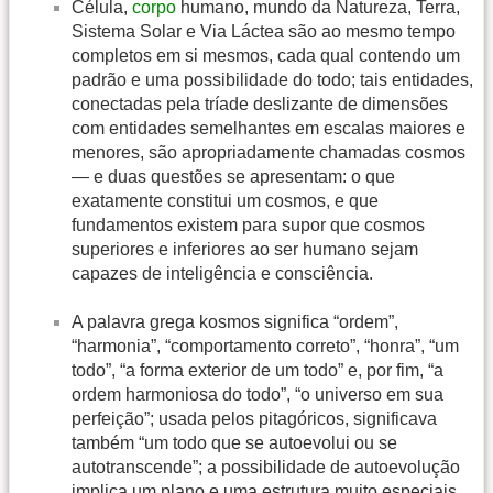
Célula,
corpo
humano, mundo da Natureza, Terra,
Sistema Solar e Via Láctea são ao mesmo tempo
completos em si mesmos, cada qual contendo um
padrão e uma possibilidade do todo; tais entidades,
conectadas pela tríade deslizante de dimensões
com entidades semelhantes em escalas maiores e
menores, são apropriadamente chamadas cosmos
— e duas questões se apresentam: o que
exatamente constitui um cosmos, e que
fundamentos existem para supor que cosmos
superiores e inferiores ao ser humano sejam
capazes de inteligência e consciência.
A palavra grega kosmos significa “ordem”,
“harmonia”, “comportamento correto”, “honra”, “um
todo”, “a forma exterior de um todo” e, por fim, “a
ordem harmoniosa do todo”, “o universo em sua
perfeição”; usada pelos pitagóricos, significava
também “um todo que se autoevolui ou se
autotranscende”; a possibilidade de autoevolução
implica um plano e uma estrutura muito especiais