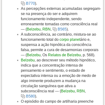
B770
).
As percepções externas acumuladas segregam-
se na presença do ser e adquirem
funcionamento independente, sendo
erroneamente tomadas como consciência real
— (
Belzebu
,
RBN
,
B565
).
A subconsciência, ao contrário, mistura-se ao
funcionamento total do
corpo
planet
ário e,
suspensa a ação hipnótica da consciência
falsa, permite a cura de desarmonias corporais
— (
Belzebu
, Os
Relatos de Belzebu
, p. 568).
Belzebu
, ao descrever seu método hipnótico,
indica que a concentração intensa de
pensamento e sentimento, o estado de
expectativa intensa ou a emoção de medo de
algo iminente produzem a mudança na
circulação sanguínea que ativa a
subconsciência real — (
Belzebu
,
RBN
,
B580
).
O episódio do campo de artilharia preenche