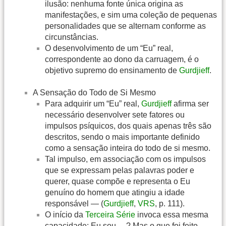
ilusão: nenhuma fonte única origina as
manifestações, e sim uma coleção de pequenas
personalidades que se alternam conforme as
circunstâncias.
O desenvolvimento de um “Eu” real,
correspondente ao dono da carruagem, é o
objetivo supremo do ensinamento de
Gurdjieff
.
A Sensação do Todo de Si Mesmo
Para adquirir um “Eu” real,
Gurdjieff
afirma ser
necessário desenvolver sete fatores ou
impulsos psíquicos, dos quais apenas três são
descritos, sendo o mais importante definido
como a sensação inteira do todo de si mesmo.
Tal impulso, em associação com os impulsos
que se expressam pelas palavras poder e
querer, quase compõe e representa o Eu
genuíno do homem que atingiu a idade
responsável — (
Gurdjieff
,
VRS
, p. 111).
O início da
Terceira Série
invoca essa mesma
capacidade: Eu sou… ? Mas o que foi feito