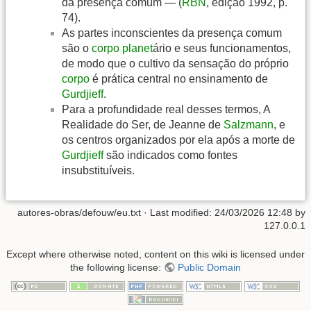
da presença comum — (
RBN
, edição 1992, p.
74).
As partes inconscientes da presença comum
são o
corpo
planet
ário e seus funcionamentos,
de modo que o cultivo da sensação do próprio
corpo
é prática central no ensinamento de
Gurdjieff
.
Para a profundidade real desses termos, A
Realidade do Ser, de Jeanne de
Salzmann
, e
os centros organizados por ela após a morte de
Gurdjieff
são indicados como fontes
insubstituíveis.
autores-obras/defouw/eu.txt
· Last modified:
24/03/2026 12:48
by
127.0.0.1
Except where otherwise noted, content on this wiki is licensed under
the following license:
Public Domain