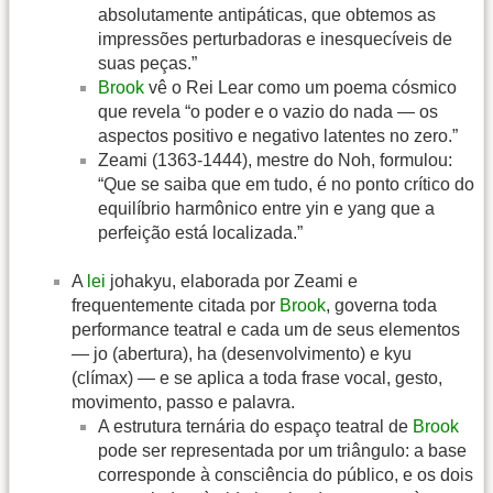
absolutamente antipáticas, que obtemos as
impressões perturbadoras e inesquecíveis de
suas peças.”
Brook
vê o Rei Lear como um poema cósmico
que revela “o poder e o vazio do nada — os
aspectos positivo e negativo latentes no zero.”
Zeami (1363-1444), mestre do Noh, formulou:
“Que se saiba que em tudo, é no ponto crítico do
equilíbrio harmônico entre yin e yang que a
perfeição está localizada.”
A
lei
johakyu, elaborada por Zeami e
frequentemente citada por
Brook
, governa toda
performance teatral e cada um de seus elementos
— jo (abertura), ha (desenvolvimento) e kyu
(clímax) — e se aplica a toda frase vocal, gesto,
movimento, passo e palavra.
A estrutura ternária do espaço teatral de
Brook
pode ser representada por um triângulo: a base
corresponde à consciência do público, e os dois