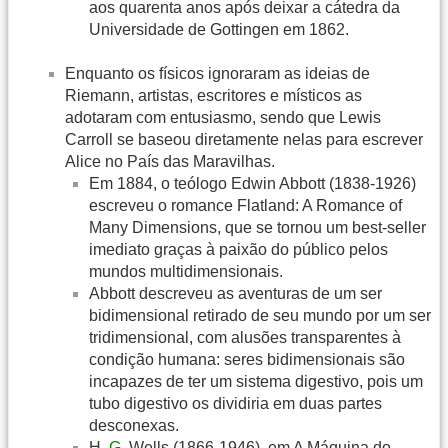
aos quarenta anos após deixar a cátedra da
Universidade de Gottingen em 1862.
Enquanto os físicos ignoraram as ideias de
Riemann, artistas, escritores e místicos as
adotaram com entusiasmo, sendo que Lewis
Carroll se baseou diretamente nelas para escrever
Alice no País das Maravilhas.
Em 1884, o teólogo Edwin Abbott (1838-1926)
escreveu o romance Flatland: A Romance of
Many Dimensions, que se tornou um best-seller
imediato graças à paixão do público pelos
mundos multidimensionais.
Abbott descreveu as aventuras de um ser
bidimensional retirado de seu mundo por um ser
tridimensional, com alusões transparentes à
condição humana: seres bidimensionais são
incapazes de ter um sistema digestivo, pois um
tubo digestivo os dividiria em duas partes
desconexas.
H.
G
. Wells (1866-1946), em A Máquina do