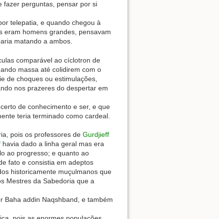
 fazer perguntas, pensar por si
or telepatia, e quando chegou à
mbos eram homens grandes, pensavam
abaria matando a ambos.
culas comparável ao cíclotron de
hando massa até colidirem com o
rie de choques ou estimulações,
sando nos prazeres do despertar em
o certo de conhecimento e ser, e que
ente teria terminado como cardeal.
ia, pois os professores de
Gurdjieff
f
havia dado a linha geral mas era
ulo ao progresso; e quanto ao
de fato e consistia em adeptos
odos historicamente muçulmanos que
dos Mestres da Sabedoria que a
por Baha addin Naqshband, e também
rica, pois as enormes populações