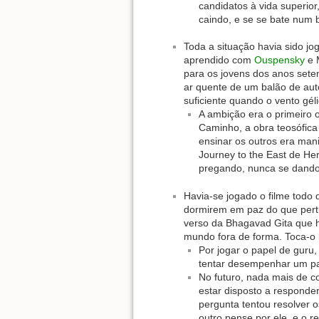
candidatos à vida superior
caindo, e se se bate num 
Toda a situação havia sido jo
aprendido com
Ouspensky
e 
para os jovens dos anos seten
ar quente de um balão de aut
suficiente quando o vento géli
A ambição era o primeiro 
Caminho, a obra teosófica
ensinar os outros era man
Journey to the East de H
pregando, nunca se dando
Havia-se jogado o filme todo 
dormirem em paz do que pert
verso da Bhagavad Gita que 
mundo fora de forma. Toca-o
Por jogar o papel de guru
tentar desempenhar um pap
No futuro, nada mais de c
estar disposto a respond
pergunta tentou resolver 
outro pense por ele, e o r