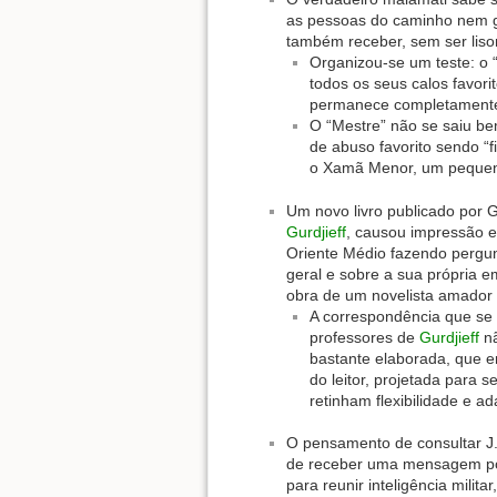
as pessoas do caminho nem ga
também receber, sem ser lison
Organizou-se um teste: o 
todos os seus calos favor
permanece completamente i
O “Mestre” não se saiu be
de abuso favorito sendo “f
o Xamã Menor, um pequen
Um novo livro publicado por G
Gurdjieff
, causou impressão e
Oriente Médio fazendo pergun
geral e sobre a sua própria 
obra de um novelista amador
A correspondência que se 
professores de
Gurdjieff
nã
bastante elaborada, que er
do leitor, projetada para
retinham flexibilidade e ad
O pensamento de consultar J
de receber uma mensagem por
para reunir inteligência milit