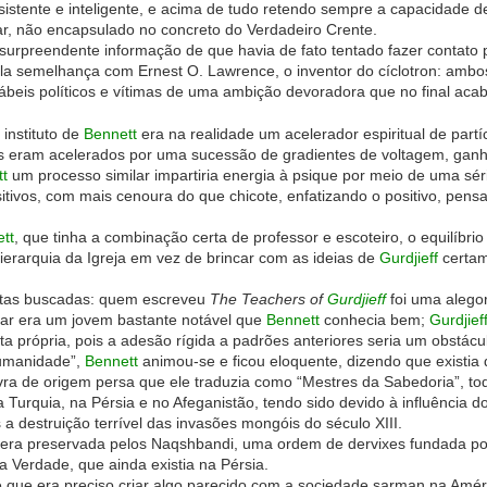
sistente e inteligente, e acima de tudo retendo sempre a capacidade de
r, não encapsulado no concreto do Verdadeiro Crente.
urpreendente informação de que havia de fato tentado fazer contato p
pela semelhança com Ernest O. Lawrence, o inventor do cíclotron: a
beis políticos e vítimas de uma ambição devoradora que no final ac
 instituto de
Bennett
era na realidade um acelerador espiritual de partí
ns eram acelerados por uma sucessão de gradientes de voltagem, gan
t
um processo similar impartiria energia à psique por meio de uma sé
itivos, com mais cenoura do que chicote, enfatizando o positivo, pen
tt
, que tinha a combinação certa de professor e escoteiro, o equilíbri
ierarquia da Igreja em vez de brincar com as ideias de
Gurdjieff
certam
stas buscadas: quem escreveu
The Teachers of
Gurdjieff
foi uma alegor
kar era um jovem bastante notável que
Bennett
conhecia bem;
Gurdjief
ta própria, pois a adesão rígida a padrões anteriores seria um obstác
Humanidade”,
Bennett
animou-se e ficou eloquente, dizendo que existia 
ra de origem persa que ele traduzia como “Mestres da Sabedoria”, t
 Turquia, na Pérsia e no Afeganistão, tendo sido devido à influência 
s a destruição terrível das invasões mongóis do século XIII.
 era preservada pelos Naqshbandi, uma ordem de dervixes fundada 
a Verdade, que ainda existia na Pérsia.
e que era preciso criar algo parecido com a sociedade sarman na Amé