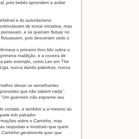
inal, pois bebês aprendem a andar
nfalível e do autoritarismo
stimulavam de tomar iniciativa, mas
m pensavam, e se queriam flutuar no
 flutuassem, pois desceriam cedo o
rmava o primeiro livro lido sobre o
primeira maldição, e a coceira de
sina pelo exemplo, como Leo em The
Liga, nunca dando palestras, nunca
o melhor deixar os semelhantes
ignorantes que não sabem nada”,
: “Um guerreiro não espreme seu
ido contato, e também a si mesmo ao
uele tolo palrador.
nformações sobre o Caminho, mas
rias respostas e mostram que quem
 o Caminho geralmente quer que