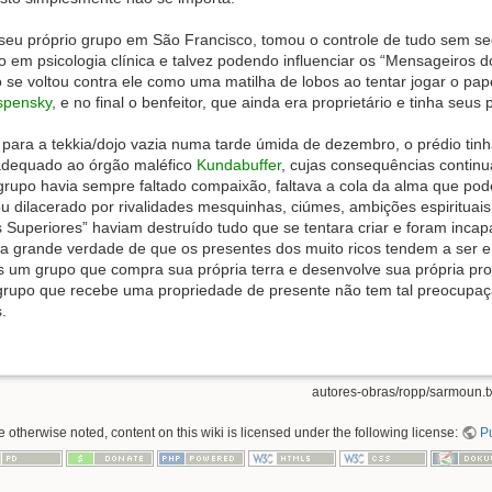
 seu próprio grupo em São Francisco, tomou o controle de tudo sem se
o em psicologia clínica e talvez podendo influenciar os “Mensageiros
se voltou contra ele como uma matilha de lobos ao tentar jogar o papel
spensky
, e no final o benfeitor, que ainda era proprietário e tinha seu
 para a tekkia/dojo vazia numa tarde úmida de dezembro, o prédio tin
dequado ao órgão maléfico
Kundabuffer
, cujas consequências contin
grupo havia sempre faltado compaixão, faltava a cola da alma que po
 dilacerado por rivalidades mesquinhas, ciúmes, ambições espirituais
Superiores” haviam destruído tudo que se tentara criar e foram incap
 a grande verdade de que os presentes dos muito ricos tendem a ser 
is um grupo que compra sua própria terra e desenvolve sua própria pr
grupo que recebe uma propriedade de presente não tem tal preocupaçã
.
autores-obras/ropp/sarmoun.t
 otherwise noted, content on this wiki is licensed under the following license:
P