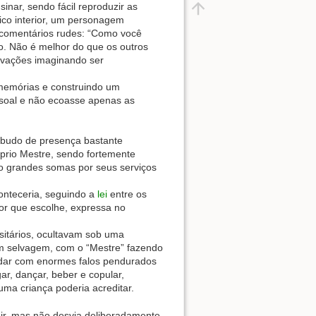
nar, sendo fácil reproduzir as
ico interior, um personagem
o comentários rudes: “Como você
o. Não é melhor do que os outros
avações imaginando ser
 memórias e construindo um
ssoal e não ecoasse apenas as
barbudo de presença bastante
prio Mestre, sendo fortemente
do grandes somas por seus serviços
onteceria, seguindo a
lei
entre os
sor que escolhe, expressa no
rsitários, ocultavam sob uma
um selvagem, com o “Mestre” fazendo
ndar com enormes falos pendurados
ar, dançar, beber e copular,
a criança poderia acreditar.
dir, mas não desvia deliberadamente