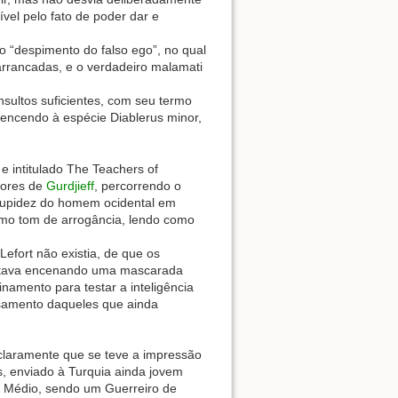
el pelo fato de poder dar e
 “despimento do falso ego”, no qual
arrancadas, e o verdadeiro malamati
sultos suficientes, com seu termo
rtencendo à espécie Diablerus minor,
e intitulado The Teachers of
sores de
Gurdjieff
, percorrendo o
stupidez do homem ocidental em
smo tom de arrogância, lendo como
efort não existia, de que os
 estava encenando uma mascarada
namento para testar a inteligência
nsamento daqueles que ainda
 claramente que se teve a impressão
s, enviado à Turquia ainda jovem
nte Médio, sendo um Guerreiro de