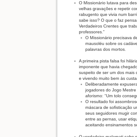
O Missionário lutava para de
velhas gravações e repetir c
rabugento que vivia num barr
sabe isso? O que o faz pensa
Verdadeiros Crentes que tra
professores.”
O Missionário precisava 
mausoléu sobre os cadáver
palavras dos mortos.
A primeira pista falsa foi hil
imponente que havia chegado 
suspeito de ser um dos mais 
e vivendo muito bem às custa
Deliberadamente expusera
jogadores do Jogo Mestre 
aforismo: “Um tolo conseg
O resultado foi assombroso
máscara de sofisticação u
seus seguidores mugir co
entre as pernas, usar etiq
aceitando ensinamentos s
O verdadeiro malamati sabe s