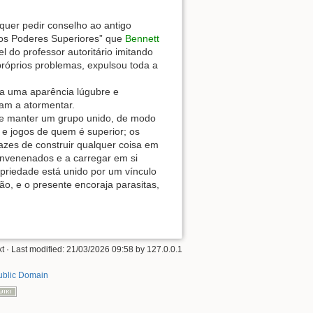
quer pedir conselho ao antigo
 dos Poderes Superiores” que
Bennett
 do professor autoritário imitando
s próprios problemas, expulsou toda a
ha uma aparência lúgubre e
uam a atormentar.
de manter um grupo unido, de modo
 e jogos de quem é superior; os
azes de construir qualquer coisa em
envenenados e a carregar em si
opriedade está unido por um vínculo
o, e o presente encoraja parasitas,
xt
· Last modified:
21/03/2026 09:58
by
127.0.0.1
ublic Domain