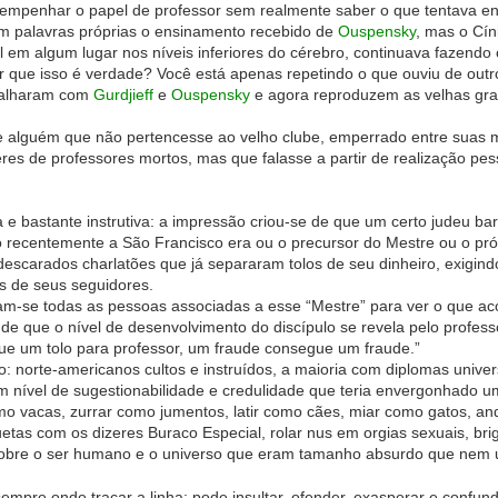
sempenhar o papel de professor sem realmente saber o que tentava ensi
om palavras próprias o ensinamento recebido de
Ouspensky
, mas o Cín
il em algum lugar nos níveis inferiores do cérebro, continuava fazend
r que isso é verdade? Você está apenas repetindo o que ouviu de outr
balharam com
Gurdjieff
e
Ouspensky
e agora reproduzem as velhas gr
de alguém que não pertencesse ao velho clube, emperrado entre suas
es de professores mortos, mas que falasse a partir de realização pe
ária e bastante instrutiva: a impressão criou-se de que um certo judeu 
recentemente a São Francisco era ou o precursor do Mestre ou o pró
descarados charlatões que já separaram tolos de seu dinheiro, exigin
s de seus seguidores.
m-se todas as pessoas associadas a esse “Mestre” para ver o que ac
de que o nível de desenvolvimento do discípulo se revela pelo profes
ue um tolo para professor, um fraude consegue um fraude.”
: norte-americanos cultos e instruídos, a maioria com diplomas unive
m nível de sugestionabilidade e credulidade que teria envergonhado 
mo vacas, zurrar como jumentos, latir como cães, miar como gatos, a
uetas com os dizeres Buraco Especial, rolar nus em orgias sexuais, brig
obre o ser humano e o universo que eram tamanho absurdo que nem um
empre onde traçar a linha: pode insultar, ofender, exasperar e confun