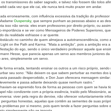
, os transmissores do saber sagrado, e talvez não fossem tão tolos af
bebê cada vez que ele cai, ele nunca terá muito prazer em andar.
gada erroneamente, com influência excessiva da tradição do professor i
Madame
Ouspensky
, que sempre punham as pessoas abaixo e as dese
ta isso não servia: eles eram professores por direito próprio, ou assi
o-importância e se ver como Mensageiros de Poderes Superiores, que
do da realidade esfriasse o ar quente.
obstáculo no caminho de quem almejava a autotranscendência, como afi
 Light on the Path and Karma: “Mata a ambição”, pois a ambição era a 
ifestação do ego, sendo o único verdadeiro professor aquele que en
ermann Hesse, que parecia apenas um servo aos membros juniores da 
 ares, simplesmente um servo.
de forma errada, tentando ensinar os outros a um risco próprio, send
urbar seu sono: “Não deixem os que sabem perturbar as mentes dos 
havia passado despercebido, e Don Juan oferecera mensagem similar
 levemente e passa adiante deixando quase nenhum rastro.”
, haviam-se espremido fora de forma as pessoas com quem se havia t
el não condizente com a própria essência, traído pelo Missionário, aq
onversa: viver pela regra do dervixe, não oferecer voluntariamente i
er perguntas honestas, aquelas que contêm as sementes de suas próp
os problemas por si mesmo, pois quem tende a fazer perguntas sobre
esto simplesmente não se importa.