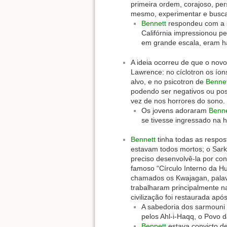
primeira ordem, corajoso, per
mesmo, experimentar e busca
Bennett
respondeu com a s
Califórnia impressionou 
em grande escala, eram há
A ideia ocorreu de que o novo
Lawrence: no cíclotron os ío
alvo, e no psicotron de
Bennet
podendo ser negativos ou pos
vez de nos horrores do sono.
Os jovens adoraram
Benne
se tivesse ingressado na h
Bennett
tinha todas as respo
estavam todos mortos; o Sar
preciso desenvolvê-la por con
famoso “Círculo Interno da 
chamados os Kwajagan, palav
trabalharam principalmente na
civilização foi restaurada apó
A sabedoria dos sarmouni
pelos Ahl-i-Haqq, o Povo d
Bennett
estava convicto d