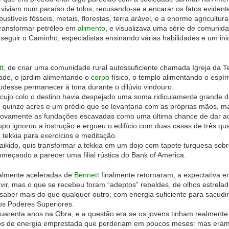
 viviam num paraíso de tolos, recusando-se a encarar os fatos evident
stíveis fósseis, metais, florestas, terra arável, e a enorme agricultu
transformar petróleo em
alimento
, e visualizava uma série de comunida
seguir o Caminho, especialistas ensinando várias habilidades e um in
t
, de criar uma comunidade rural autossuficiente chamada Igreja da Te
dade, o jardim alimentando o
corpo
físico, o templo alimentando o espír
desse permanecer à tona durante o dilúvio vindouro.
ujo colo o destino havia despejado uma soma ridiculamente grande de
u quinze acres e um prédio que se levantaria com as próprias mãos, ma
ovamente as fundações escavadas como uma última chance de dar ao 
upo ignorou a instrução e ergueu o edifício com duas casas de três qu
ekkia para exercícios e meditação.
aikido, quis transformar a tekkia em um dojo com tapete turquesa sobre
omeçando a parecer uma filial rústica do Bank of America.
ualmente aceleradas de
Bennett
finalmente retornaram, a expectativa er
vir, mas o que se recebeu foram “adeptos” rebeldes, de olhos estrelad
saber mais do que qualquer outro, com energia suficiente para sacud
os Poderes Superiores.
uarenta anos na Obra, e a questão era se os jovens tinham realment
os de energia emprestada que perderiam em poucos meses: mas eram 