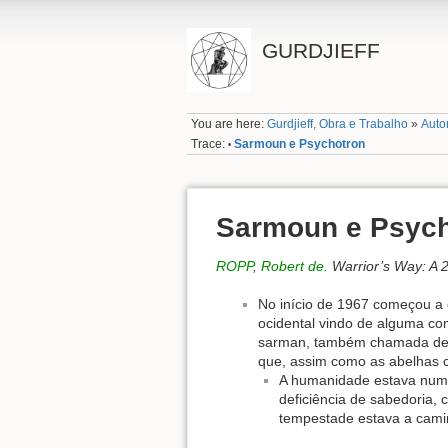
GURDJIEFF
You are here:
Gurdjieff, Obra e Trabalho
»
Auto
Trace:
Sarmoun e Psychotron
•
Sarmoun e Psych
ROPP, Robert de.
Warrior’s Way: A 
No início de 1967 começou a 
ocidental vindo de alguma c
sarman, também chamada de C
que, assim como as abelhas c
A humanidade estava num
deficiência de sabedoria,
tempestade estava a cami