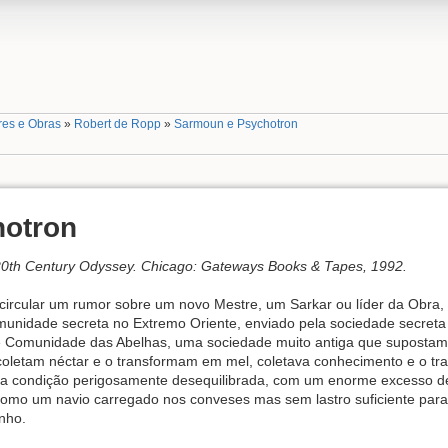
res e Obras
»
Robert de Ropp
»
Sarmoun e Psychotron
otron
20th Century Odyssey. Chicago: Gateways Books & Tapes, 1992.
circular um rumor sobre um novo Mestre, um Sarkar ou líder da Obra
omunidade secreta no Extremo Oriente, enviado pela sociedade secre
omunidade das Abelhas, uma sociedade muito antiga que supostament
oletam néctar e o transformam em mel, coletava conhecimento e o tr
a condição perigosamente desequilibrada, com um enorme excesso d
 como um navio carregado nos conveses mas sem lastro suficiente para
nho.