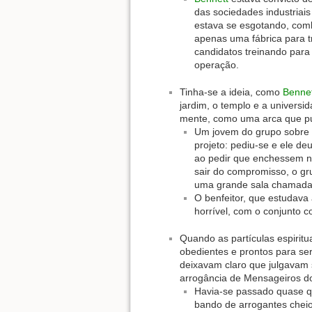
das sociedades industriais
estava se esgotando, combu
apenas uma fábrica para 
candidatos treinando para 
operação.
Tinha-se a ideia, como
Bennet
jardim, o templo e a universi
mente, como uma arca que pu
Um jovem do grupo sobre c
projeto: pediu-se e ele de
ao pedir que enchessem n
sair do compromisso, o gr
uma grande sala chamada t
O benfeitor, que estudava 
horrível, com o conjunto c
Quando as partículas espirit
obedientes e prontos para ser
deixavam claro que julgavam 
arrogância de Mensageiros d
Havia-se passado quase q
bando de arrogantes chei