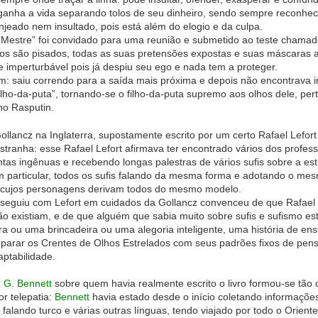
nha a vida separando tolos de seu dinheiro, sendo sempre reconhecív
jeado nem insultado, pois está além do elogio e da culpa.
“Mestre” foi convidado para uma reunião e submetido ao teste chamado
itos são pisados, todas as suas pretensões expostas e suas máscaras 
mperturbável pois já despiu seu ego e nada tem a proteger.
m: saiu correndo para a saída mais próxima e depois não encontrava in
ilho-da-puta”, tornando-se o filho-da-puta supremo aos olhos dele, pe
o Rasputin.
ollancz na Inglaterra, supostamente escrito por um certo Rafael Lefort 
stranha: esse Rafael Lefort afirmava ter encontrado vários dos profes
tas ingênuas e recebendo longas palestras de vários sufis sobre a e
em particular, todos os sufis falando da mesma forma e adotando o me
 cujos personagens derivam todos do mesmo modelo.
seguiu com Lefort em cuidados da Gollancz convenceu de que Rafael L
o existiam, e de que alguém que sabia muito sobre sufis e sufismo
a ou uma brincadeira ou uma alegoria inteligente, uma história de ensi
 separar os Crentes de Olhos Estrelados com seus padrões fixos de pe
aptabilidade.
.
G
.
Bennett
sobre quem havia realmente escrito o livro formou-se tão
 telepatia:
Bennett
havia estado desde o início coletando informaçõe
ar, falando turco e várias outras línguas, tendo viajado por todo o Orie