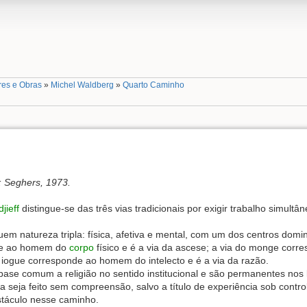
res e Obras
»
Michel Waldberg
»
Quarto Caminho
s: Seghers, 1973.
jieff
distingue-se das três vias tradicionais por exigir trabalho simultâ
em natureza tripla: física, afetiva e mental, com um dos centros domi
nde ao homem do
corpo
físico e é a via da ascese; a via do monge cor
o iogue corresponde ao homem do intelecto e é a via da razão.
ase comum a religião no sentido institucional e são permanentes nos l
a seja feito sem compreensão, salvo a título de experiência sob contro
stáculo nesse caminho.