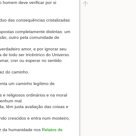
o homem deve verificar por si
duo das consequências cristalizadas
spostas completamente distintas: um
ssão, outro pela comunidade de
rdadeiro amor, e por ignorar seu
de todo ser tricêntrico do Universo.
mar, crer ou esperar no sentido
dez do caminho.
senta um caminho legítimo de
e religiosos ordinários e na moral
nenhum mal.
, têm justa avaliação das coisas e
ando crescidos e entra num mosteiro,
roz da humanidade nos
Relatos de