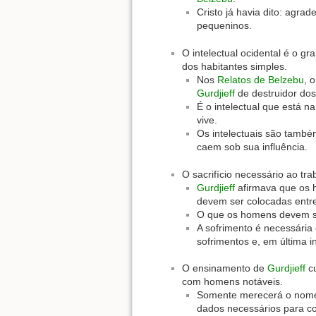
Cristo já havia dito: agra
pequeninos.
O intelectual ocidental é o g
dos habitantes simples.
Nos
Relatos de Belzebu
, 
Gurdjieff
de destruidor dos
É o intelectual que está 
vive.
Os intelectuais são també
caem sob sua influência.
O sacrifício necessário ao tra
Gurdjieff
afirmava que os h
devem ser colocadas entr
O que os homens devem sacr
A sofrimento é necessária
sofrimentos e, em última i
O ensinamento de
Gurdjieff
cu
com homens notáveis.
Somente merecerá o nome 
dados necessários para co