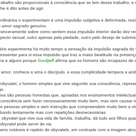
rabalho são proporcionais à consciência que se tem desse trabalho, e 
e é dito antes de agir.
dinários o experimentam é uma impulsão subjetiva e deformada, resí
o amor sagrado genuíno.
sinceramente sobre como sentem essa impulsão interior darão dez re
specto sexual, outro apenas pela piedade, outro pelo desejo de submi
io experimenta há muito tempo a sensação da impulsão sagrada do ve
esentar para si essa impulsão que traz a maior beatitude na presença 
ana a alguns porque
Gurdjieff
afirma que os homens são incapazes de a
amor, conhece e ama o discípulo, e essa cumplicidade tempera a ari
lo obyvatel, o homem simples que vive segundo sua consciência, repre
go.
iva são pessoas honestas que, apoiadas nos ensinamentos intelectuais 
consciência sem fazer necessariamente muito bem, mas sem causar 
e pessoas simples e sem instrução que compreendem muito bem a vida
voluindo lentamente mas com repetições desnecessárias.
 obyvatel que vive sua vida de família, trabalha, dá tudo aos filhos qu
obyvatel pode servir de via.
mens notáveis é repleto de obyvatels, em contraste com a imagem at