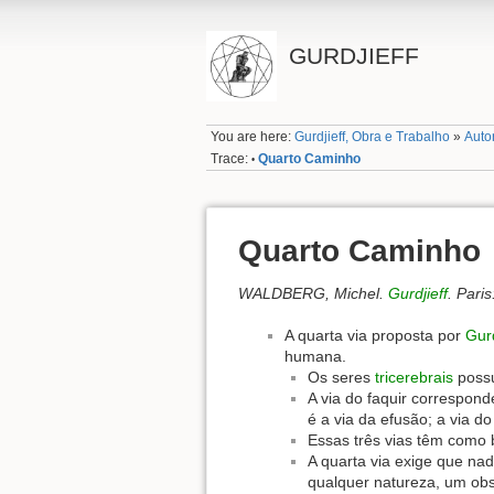
GURDJIEFF
You are here:
Gurdjieff, Obra e Trabalho
»
Auto
Trace:
Quarto Caminho
•
Quarto Caminho
WALDBERG, Michel.
Gurdjieff
. Pari
A quarta via proposta por
Gurd
humana.
Os seres
tricerebrais
possu
A via do faquir correspo
é a via da efusão; a via d
Essas três vias têm como b
A quarta via exige que nad
qualquer natureza, um ob