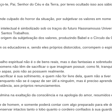
deço-te, Pai, Senhor do Céu e da Terra, por teres ocultado isso aos sábi
rande culpado do horror da situação, por subjetivar os valores em nome
o intelectual é simbolizado sob os traços do futuro Hassnamouss Univ
 Santos Trabalhos.
na origem da subjetivação dos valores, produzindo Babel e o Círculo d
m os educadores e, sendo eles próprios distorcidos, corrompem o espí
balho espiritual não é o de bens reais, mas o das fantasias e sobretudo
omens não têm de sacrificar o que imaginam possuir, como fé, tranqui
e aspas, pois não as possuem realmente.
ificar é sua sofrimento, e quem não for livre dela, quem não a tiver s
 enquanto não se é capaz de ser útil a ninguém, mas é preciso aprende
nstância, aos próprios renunciamentos.
lmina na exaltação da consciência e na apologia do amor, resumidos
de homem, e somente poderá contar com algo preparado para ele do A
nservar intactos tanto o lobo quanto o cordeiro confiados à sua guard