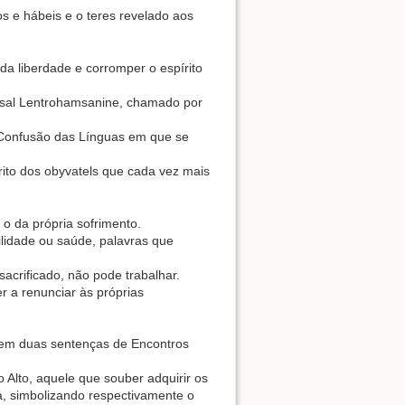
os e hábeis e o teres revelado aos
 da liberdade e corromper o espírito
ersal Lentrohamsanine, chamado por
a Confusão das Línguas em que se
rito dos obyvatels que cada vez mais
 o da própria sofrimento.
lidade ou saúde, palavras que
acrificado, não pode trabalhar.
r a renunciar às próprias
 em duas sentenças de Encontros
lto, aquele que souber adquirir os
a, simbolizando respectivamente o