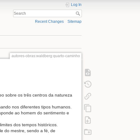
Log In
Recent Changes
Sitemap
autores-obras:waldberg:quarto-caminho
neo sobre os três centros da natureza
nando nos diferentes tipos humanos.
responde ao homem do sentimento e
imites dos tempos históricos.
le do mestre, sendo a fé, de