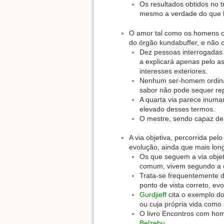
Os resultados obtidos no t
mesmo a verdade do que lh
O amor tal como os homens or
do órgão kundabuffer, e não 
Dez pessoas interrogadas 
a explicará apenas pelo a
interesses exteriores.
Nenhum ser-homem ordinár
sabor não pode sequer repr
A quarta via parece inum
elevado desses termos.
O mestre, sendo capaz de 
A via objetiva, percorrida pe
evolução, ainda que mais lon
Os que seguem a via objet
comum, vivem segundo a 
Trata-se frequentemente d
ponto de vista correto, e
Gurdjieff
cita o exemplo do
ou cuja própria vida como 
O livro Encontros com ho
Belzebu
.